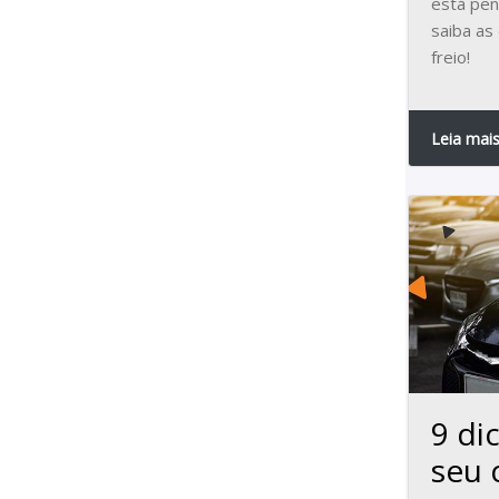
está pen
saiba as
freio!
Leia mai
9 di
seu 