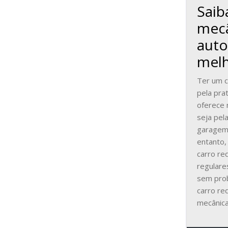
Saib
mec
auto
melh
Ter um ca
pela pra
oferece 
seja pel
garagem
entanto,
carro re
regulare
sem prob
carro re
mecânica