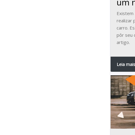
um n
Existem
realizar
carro. E
pôr seu 
artigo.
Leia mai