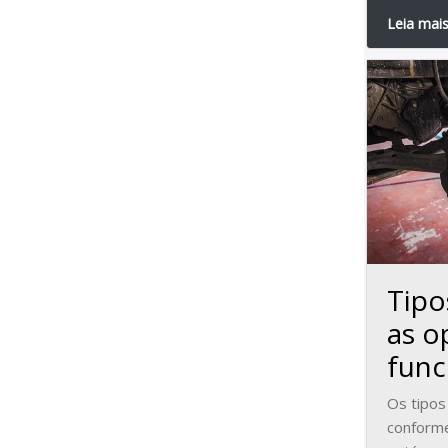
Leia mai
Tipo
as o
fun
Os tipos
conforme