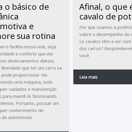
a o básico de
Afinal, o que
ânica
cavalo de pot
motiva e
Por que usamos a potência
ore sua rotina
sobre o desempenho do c
os cavalos têm a ver com
rro facilita nossa vida, seja
dos carros? Respondere
ticidade e conforto que ele
você.
nos deslocamentos diários,
a liberdade que ter um carro na
 pode proporcionar. No
Leia mais
 sendo uma máquina, todo
quer cuidados e manutenção
s para mantê-lo funcionando
lemas. Portanto, possuir um
quer conhecimento de
 de automóveis.