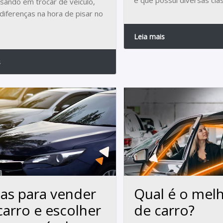
e que possui diversas clas
sando em trocar de veículo,
 diferenças na hora de pisar no
Leia mais
s
cas para vender
Qual é o melh
carro e escolher
de carro?