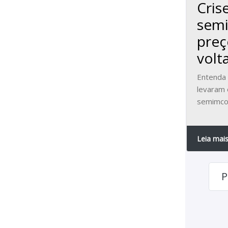
Cris
semi
preç
volta
Entenda 
levaram 
semimco
Leia mai
P