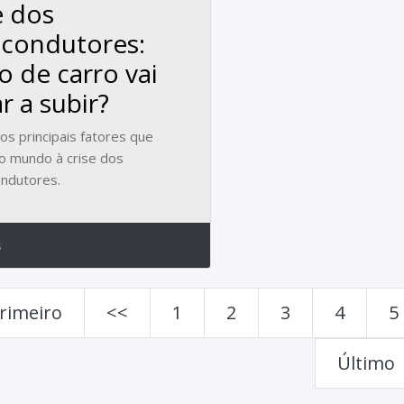
e dos
condutores:
o de carro vai
r a subir?
os principais fatores que
o mundo à crise dos
ndutores.
s
rimeiro
<<
1
2
3
4
5
Último