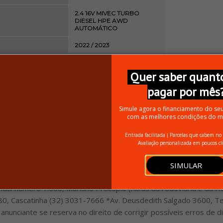
2.4 16V MIVEC TURBO
O
DIESEL HPE AWD
AUTOMÁTICO
2022 / 2023
70.617
Quer saber quanto
2.5
pagar por mês
O
AUTOMÁTICO
Simule agora o financiamento do se
S
4
com as melhores condições do m
PRETO
Entrada facilitada
Parcelas que cabem no
|
Avaliação personalizada em poucos cl
vações
s o seu veículo usado na troca; Financiamos junto aos melhores
SIMULAR
 pagamento dividido no cartão de crédito; Whatsapp (32)3237-
idal número 1.000, Mariano Procópio (Atrás da rodoviária e da H
80, Cascatinha (32) 3031-7666 *Av. Deusdedith Salgado 3600, Te
nunciante se reserva no direito de corrigir possíveis erros de di