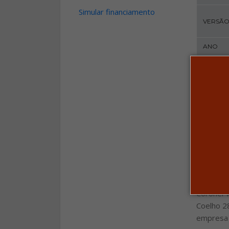
Simular financiamento
VERSÃ
ANO
KM
MOTOR
CÂMBI
PORTA
COR
Obser
Aceitamo
parte do
Coronel V
Coelho 2
empresa a