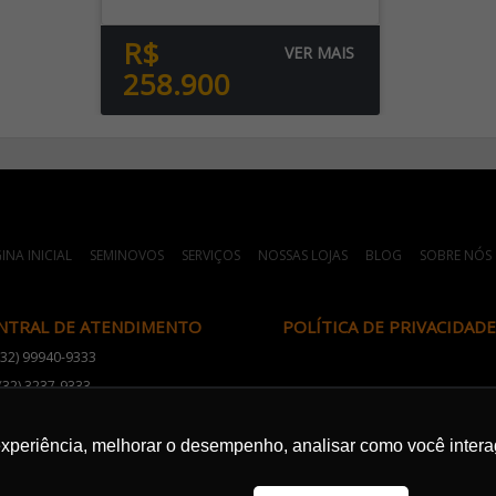
R$
VER MAIS
258.900
INA INICIAL
SEMINOVOS
SERVIÇOS
NOSSAS LOJAS
BLOG
SOBRE NÓS
NTRAL DE ATENDIMENTO
POLÍTICA DE PRIVACIDADE
(32) 99940-9333
(32) 3237-9333
atendimento@gocarsjf.com.br
experiência, melhorar o desempenho, analisar como você intera