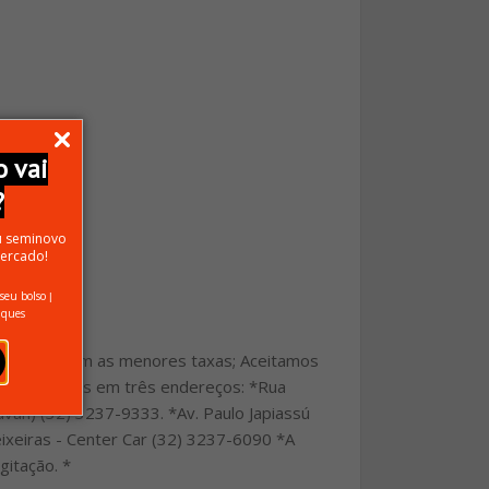
 vai
?
u seminovo
ercado!
 seu bolso
|
iques
 bancos e com as menores taxas; Aceitamos
9333 Estamos em três endereços: *Rua
avan) (32) 3237-9333. *Av. Paulo Japiassú
ixeiras - Center Car (32) 3237-6090 *A
gitação. *