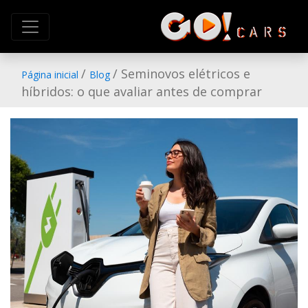
/
/ Seminovos elétricos e
Página inicial
Blog
híbridos: o que avaliar antes de comprar