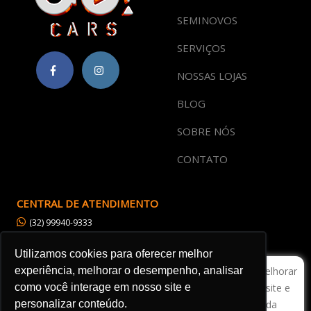
SEMINOVOS
SERVIÇOS
NOSSAS LOJAS
BLOG
SOBRE NÓS
CONTATO
CENTRAL DE ATENDIMENTO
(32) 99940-9333
(32) 3237-9333
Utilizamos cookies para oferecer melhor
atendimento@gocarsjf.com.br
Utilizamos cookies para oferecer melhor experiência, melhorar
experiência, melhorar o desempenho, analisar
o desempenho, analisar como você interage em nosso site e
como você interage em nosso site e
POLÍTICA DE PRIVACIDADE
personalizar conteúdo. Ao utilizar este site, você concorda
personalizar conteúdo.